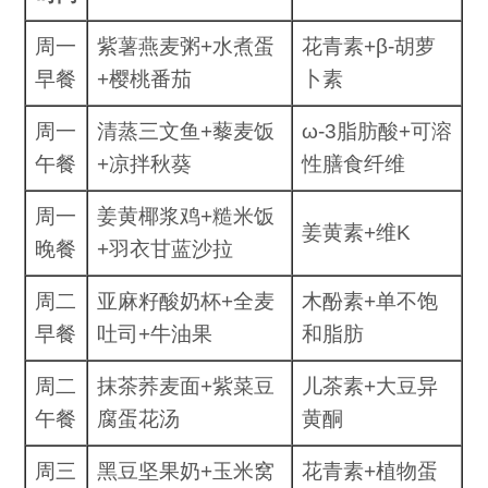
周一
紫薯燕麦粥+水煮蛋
花青素+β-胡萝
早餐
+樱桃番茄
卜素
周一
清蒸三文鱼+藜麦饭
ω-3脂肪酸+可溶
午餐
+凉拌秋葵
性膳食纤维
周一
姜黄椰浆鸡+糙米饭
姜黄素+维K
晚餐
+羽衣甘蓝沙拉
周二
亚麻籽酸奶杯+全麦
木酚素+单不饱
早餐
吐司+牛油果
和脂肪
周二
抹茶荞麦面+紫菜豆
儿茶素+大豆异
午餐
腐蛋花汤
黄酮
周三
黑豆坚果奶+玉米窝
花青素+植物蛋