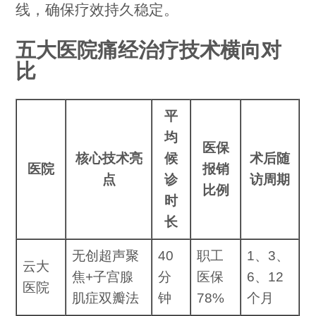
线，确保疗效持久稳定。
五大医院痛经治疗技术横向对
比
平
均
医保
核心技术亮
候
术后随
医院
报销
点
诊
访周期
比例
时
长
无创超声聚
40
职工
1、3、
云大
焦+子宫腺
分
医保
6、12
医院
肌症双瓣法
钟
78%
个月