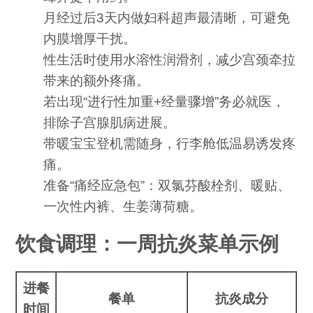
月经过后3天内做妇科超声最清晰，可避免
内膜增厚干扰。
性生活时使用水溶性润滑剂，减少宫颈牵拉
带来的额外疼痛。
若出现“进行性加重+经量骤增”务必就医，
排除子宫腺肌病进展。
带暖宝宝登机需随身，行李舱低温易诱发疼
痛。
准备“痛经应急包”：双氯芬酸栓剂、暖贴、
一次性内裤、生姜薄荷糖。
饮食调理：一周抗炎菜单示例
进餐
餐单
抗炎成分
时间