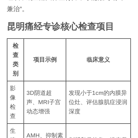
兼治”。
昆明痛经专诊核心检查项目
检
查
项目示例
临床意义
类
别
影
3D阴道超
发现小于1cm的内膜异
像
声、MRI子宫
位灶、评估腺肌症浸润
检
动态增强
深度
查
生
AMH、抑制素