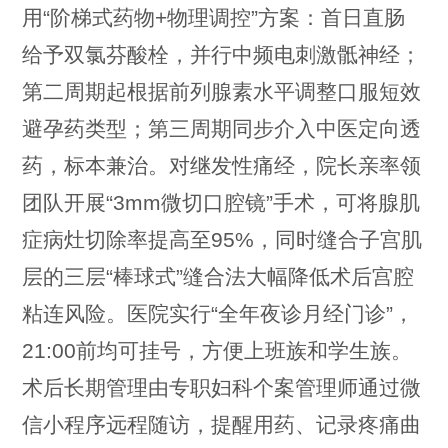
用“阶梯式药物+物理调控”方案：首日直肠
给予双氯芬酸栓，并行中频电刺激骶神经；
第二周期起根据前列腺素水平调整口服短效
避孕药类型；第三周期同步介入中医定向透
药，标本兼治。对继发性痛经，院长亲率领
团队开展“3mm微切口腔镜”手术，可将腺肌
症病灶切除率提高至95%，同时缝合子宫肌
层的三层“棒球式”缝合法大幅降低术后宫腔
粘连风险。医院实行“全年夜诊月经门诊”，
21:00前均可挂号，方便上班族和学生族。
术后长期管理由专职妇科个案管理师通过微
信小程序远程随访，提醒用药、记录疼痛曲