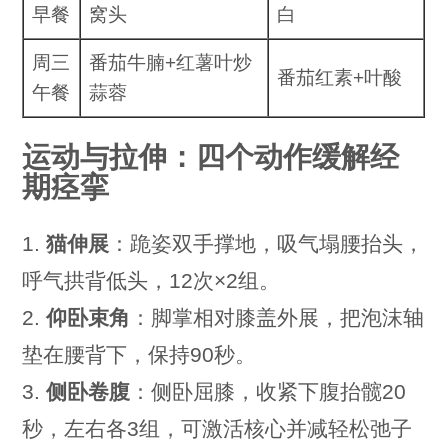
早餐
窝头
白
周三
番茄牛腩+红薯叶炒
番茄红素+叶酸
午餐
蒜蓉
运动与拉伸：四个动作缓解经
期痉挛
1.
猫伸展
：跪姿双手撑地，吸气塌腰抬头，
呼气拱背低头，12次×2组。
2.
仰卧束角
：脚掌相对膝盖外展，把泡沫轴
垫在腰背下，保持90秒。
3.
侧卧卷腹
：侧卧屈膝，收紧下腹抬髋20
秒，左右各3组，可激活核心并减轻松弛子