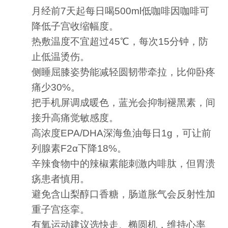
月经前7天起每日喝500ml低咖啡因咖啡可
降低子宫收缩幅度。
热敷温度不宜超过45℃，每次15分钟，防
止低温烫伤。
侧睡屈膝姿势能减轻圆韧带牵拉，比仰卧疼
痛少30%。
把手机屏调成暖色，蓝光会抑制褪黑素，间
接升高痛觉敏感度。
高浓度EPA/DHA深海鱼油每日1g，可让前
列腺素F2α下降18%。
辛辣食物中的辣椒素能刺激内啡肽，但胃溃
疡患者慎用。
避免含山梨醇口香糖，肠道胀气会反射性加
重子宫痉挛。
有氧运动建议选快走、椭圆机，维持心率