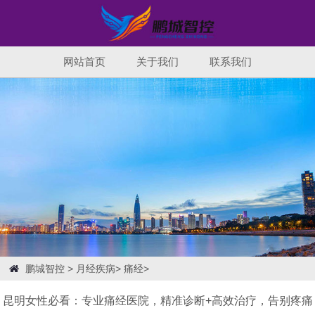
网站首页
关于我们
联系我们
鹏城智控
>
月经疾病
>
痛经
>
昆明女性必看：专业痛经医院，精准诊断+高效治疗，告别疼痛