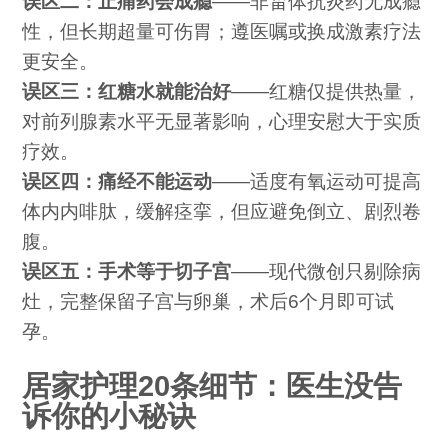
误区二：止痛药会成瘾
——非甾体抗炎药无成瘾
性，但长期超量可伤胃；遵医嘱或换成激素疗法
更安全。
误区三：红糖水就能治好
——红糖仅提供热量，
对前列腺素水平无显著影响，心理安慰大于实质
疗效。
误区四：痛经不能运动
——适度有氧运动可提高
体内内啡肽，缓解痉挛，但应避免倒立、剧烈卷
腹。
误区五：手术等于切子宫
——现代微创只剔除病
灶，完整保留子宫与卵巢，术后6个月即可试
孕。
居家护理20条细节：医生没告
诉你的小秘诀