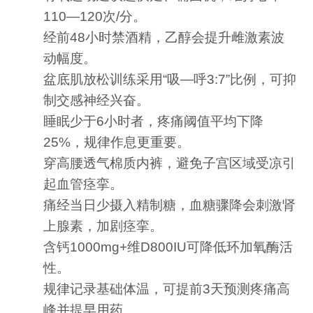
110—120次/分。
经前48小时禁酒精，乙醇会提升雌激素波
动幅度。
盆底肌放松训练采用“吸—呼3:7”比例，可抑
制交感神经兴奋。
睡眠少于6小时者，疼痛阈值平均下降
25%，规律作息更重要。
穿高腰透气棉质内裤，避免子宫区域受凉引
起血管痉挛。
痛经当日少摄入精制糖，血糖骤降会刺激肾
上腺素，加剧痉挛。
含钙1000mg+维D800IU可降低环加氧酶活
性。
规律记录基础体温，可提前3天预测疼痛高
峰并提早用药。