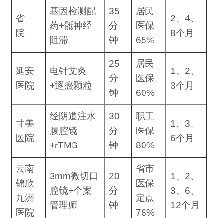
基因检测配
35
居民
省一
2、4、
药+骶神经
分
医保
院
8个月
阻滞
钟
65%
25
居民
延安
电针艾灸
1、2、
分
医保
医院
+逐瘀颗粒
3个月
钟
60%
经阴道注水
30
职工
甘美
1、3、
腹腔镜
分
医保
医院
6个月
+rTMS
钟
80%
云南
省市
3mm微切口
20
1、2、
锦欣
医保
腔镜+个案
分
3、6、
九洲
定点
管理师
钟
12个月
医院
78%