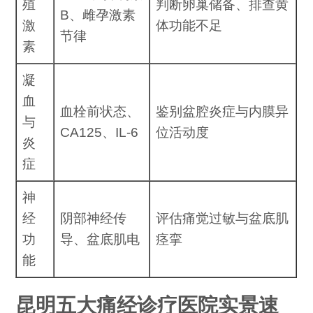
殖
判断卵巢储备、排查黄
B、雌孕激素
激
体功能不足
节律
素
凝
血
血栓前状态、
鉴别盆腔炎症与内膜异
与
CA125、IL-6
位活动度
炎
症
神
经
阴部神经传
评估痛觉过敏与盆底肌
功
导、盆底肌电
痉挛
能
昆明五大痛经诊疗医院实景速