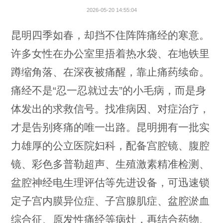
2026-05-20 14:55:04
昆明四季如春，却挡不住阵阵痛经的寒意。
许多女性在办公室里捂着热水袋、在地铁里
蹲缩角落、在深夜被痛醒，靠止痛药续命。
痛经不是“忍一忍就过去”的小毛病，而是身
体发出的求救信号。找准病因、对症治疗，
才是告别疼痛的唯一出路。昆明拥有一批实
力雄厚的公立医院妇科，配备宫腔镜、腹腔
镜、彩色多普勒超声、生殖激素精准检测、
盆腔神经电生理评估等先进设备，可迅速锁
定子宫内膜异位症、子宫腺肌症、盆腔淤血
综合征、原发性痛经等病灶，再结合药物、