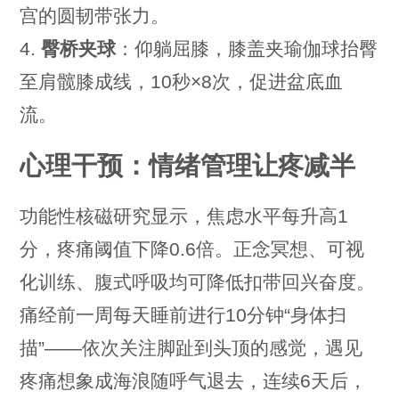
宫的圆韧带张力。
4.
臀桥夹球
：仰躺屈膝，膝盖夹瑜伽球抬臀
至肩髋膝成线，10秒×8次，促进盆底血
流。
心理干预：情绪管理让疼减半
功能性核磁研究显示，焦虑水平每升高1
分，疼痛阈值下降0.6倍。正念冥想、可视
化训练、腹式呼吸均可降低扣带回兴奋度。
痛经前一周每天睡前进行10分钟“身体扫
描”——依次关注脚趾到头顶的感觉，遇见
疼痛想象成海浪随呼气退去，连续6天后，