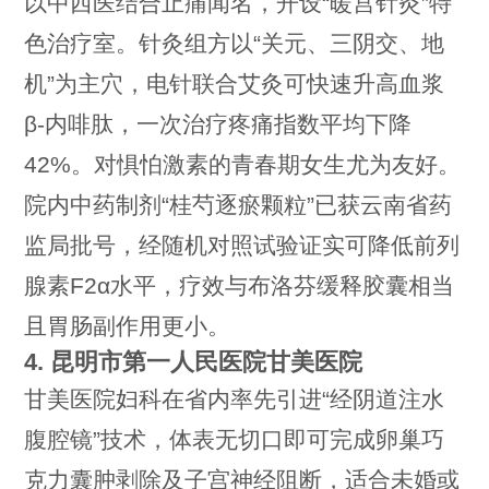
以中西医结合止痛闻名，开设“暖宫针灸”特
色治疗室。针灸组方以“关元、三阴交、地
机”为主穴，电针联合艾灸可快速升高血浆
β-内啡肽，一次治疗疼痛指数平均下降
42%。对惧怕激素的青春期女生尤为友好。
院内中药制剂“桂芍逐瘀颗粒”已获云南省药
监局批号，经随机对照试验证实可降低前列
腺素F2α水平，疗效与布洛芬缓释胶囊相当
且胃肠副作用更小。
4. 昆明市第一人民医院甘美医院
甘美医院妇科在省内率先引进“经阴道注水
腹腔镜”技术，体表无切口即可完成卵巢巧
克力囊肿剥除及子宫神经阻断，适合未婚或