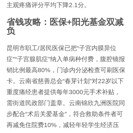
主观疼痛评分平均下降2.1分。
省钱攻略：医保+阳光基金双减
负
昆明市职工/居民医保已把“子宫内膜异位
症”“子宫腺肌症”纳入单病种付费，腹腔镜报
销比例最高80%，门诊内分泌检查可刷医保
卡。云南省慈善总会“春芽计划”对22岁以下
重度痛经患者提供每年3000元手术补贴，
需街道民政部门盖章。云南锦欣九洲医院同
步配合“术后关爱基金”，符合救助条件者可
再减免住院费10%，减轻年轻学生经济压