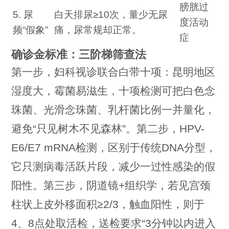
膀胱过
5. 尿
白天排尿≥10次，量少无尿
度活动
频“假象”
痛，尿常规却正常。
症
确诊金标准：三阶梯筛查法
第一步，妇科视诊联合白带十项：昆明地区
湿度大，霉菌易滋生，十项检测可把白色念
珠菌、光滑念珠菌、乳杆菌比例一并量化，
避免“只见树木不见森林”。第二步，HPV-
E6/E7 mRNA检测，区别于传统DNA分型，
它只测病毒活跃片段，减少一过性感染的假
阳性。第三步，阴道镜+组织学，若见宫颈
柱状上皮外移面积≥2/3，触血阳性，则于
4、8点处取活检，送检要求“3分钟以内进入