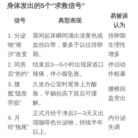
身体发出的5个“求救信号”
易被误
信号
典型表现
认为
1. 分泌
晨间起床瞬间涌出淡黄色或
排卵期
物“潮
血丝白带，量多于以往排卵
生理性
汐”改变
期。
增多
2. 同房
结束后3—5小时出现尿道口
伴侣动
后“热灼”
辣痛，伴小腹坠胀。
作粗暴
3. 腰
久坐办公室时尾骨上方酸
腰椎间
骶“隐形
胀，平躺抬高下肢后可缓
盘突出
劳损”
解。
正式月经干净后2—3天又出
4. 月
内分泌
现咖啡色分泌物，持续半年
经“拖尾”
失调
以上。