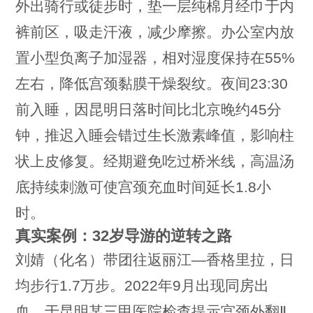
外出骑行或徒步时，垫一层纯棉月经巾于内
裤前区，吸走汗液，减少摩擦。办公室内放
置小型负离子加湿器，相对湿度保持在55%
左右，降低宫颈黏膜干燥裂纹。夜间23:30
前入睡，因昆明日落时间比北京晚约45分
钟，推迟入睡会错过生长激素峰值，影响柱
状上皮修复。经期避免吃过桥米线，高温汤
底持续刺激可使宫颈充血时间延长1.8小
时。
真实案例：32岁导游的逆转之路
刘婧（化名）带团往返丽江—香格里拉，日
均步行1.7万步。2022年9月出现同房出
血，于昆明某三甲医院检查提示宫颈外翻Ⅱ