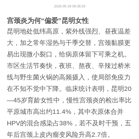
2026-05-26 09:36:03
宫颈炎为何“偏爱”昆明女性
昆明地处低纬高原，紫外线强烈、昼夜温差
大，加之常年湿热与干季交替，宫颈黏膜更
易出现微小裂口，给病原体留下可乘之机。
市区生活节奏快，夜班、熬夜、辛辣过桥米
线与野生菌火锅的高频摄入，使局部免疫力
在不知不觉中下降。临床统计表明，昆明20
—45岁育龄女性中，慢性宫颈炎的检出率比
平原城市高出约11.4%，其中衣原体合并
HPV的混合感染占38%，若不及时干预，五
年后宫颈上皮内瘤变风险升高2.7倍。