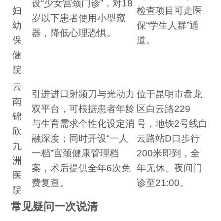
设“少女宫颈门诊”，对18
妇
检查项目可走医
岁以下患者使用小型窥
幼
保“学生人群”通
器，降低心理恐惧。
保
道。
健
院
云
引进进口射频刀与光动力
位于昆明市盘龙
南
双平台，可根据患者年龄
区白云路229
锦
与生育需求个性化设定消
号，地铁2号线白
欣
融深度；同时开设“一人
云路站D口步行
九
一档”宫颈健康管理档
200米即到，全
洲
案，术后提供全年6次免
年无休、夜间门
医
费复查。
诊至21:00。
院
常见疑问一次说清