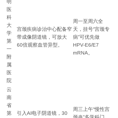
明
医
科
周一至周六全
大
宫颈疾病诊治中心配备窄
天，挂号“宫颈专
学
带成像阴道镜，可放大
病”可优先做
第
60倍观察血管异型。
HPV-E6/E7
一
mRNA。
附
属
医
院
云
南
省
周三上午“慢性宫
第
引入AI电子阴道镜，30
颈炎”多学科门