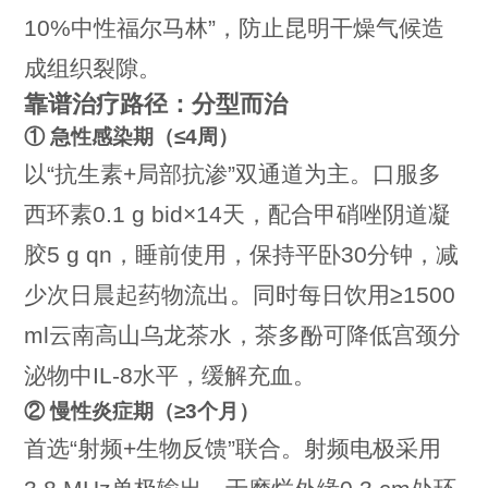
10%中性福尔马林”，防止昆明干燥气候造
成组织裂隙。
靠谱治疗路径：分型而治
① 急性感染期（≤4周）
以“抗生素+局部抗渗”双通道为主。口服多
西环素0.1 g bid×14天，配合甲硝唑阴道凝
胶5 g qn，睡前使用，保持平卧30分钟，减
少次日晨起药物流出。同时每日饮用≥1500
ml云南高山乌龙茶水，茶多酚可降低宫颈分
泌物中IL-8水平，缓解充血。
② 慢性炎症期（≥3个月）
首选“射频+生物反馈”联合。射频电极采用