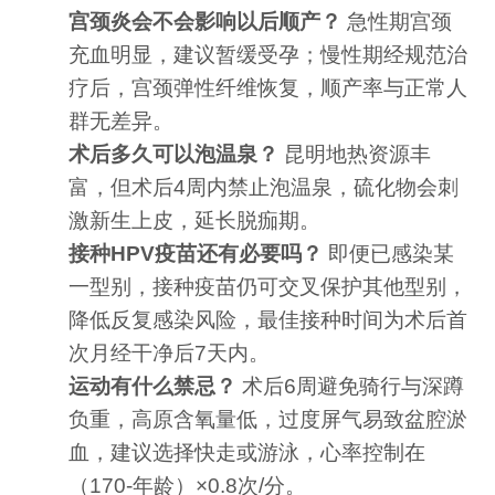
宫颈炎会不会影响以后顺产？
急性期宫颈
充血明显，建议暂缓受孕；慢性期经规范治
疗后，宫颈弹性纤维恢复，顺产率与正常人
群无差异。
术后多久可以泡温泉？
昆明地热资源丰
富，但术后4周内禁止泡温泉，硫化物会刺
激新生上皮，延长脱痂期。
接种HPV疫苗还有必要吗？
即便已感染某
一型别，接种疫苗仍可交叉保护其他型别，
降低反复感染风险，最佳接种时间为术后首
次月经干净后7天内。
运动有什么禁忌？
术后6周避免骑行与深蹲
负重，高原含氧量低，过度屏气易致盆腔淤
血，建议选择快走或游泳，心率控制在
（170-年龄）×0.8次/分。