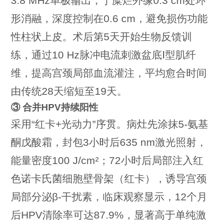
3.8 MHz单极输出，于糜烂外缘0.3 cm处环
形消融，深度控制在0.6 cm，避免损伤功能
性柱状上皮。术后第5天开始生物反馈训
练，通过10 Hz脉冲电流刺激盆底Ⅰ型肌纤
维，提高宫颈局部血流灌注，平均愈合时间
由传统28天缩短至19天。
③ 合并HPV持续阳性
采用“红卡+光动力”序贯。病灶先涂抹5-氨基
酮戊酸霜，封包3小时后635 nm激光照射，
能量密度100 J/cm²；72小时后局部注入红
色诺卡氏菌细胞壁骨架（红卡），诱导宫颈
局部分泌β-干扰素，临床观察显示，12个月
后HPV清除率可达87.9%，显著高于单纯激