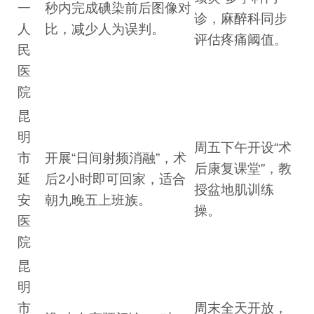
一
秒内完成碘染前后图像对
诊，麻醉科同步
人
比，减少人为误判。
评估疼痛阈值。
民
医
院
昆
明
周五下午开设“术
市
开展“日间射频消融”，术
后康复课堂”，教
延
后2小时即可回家，适合
授盆地肌训练
安
朝九晚五上班族。
操。
医
院
昆
明
市
周末全天开放，