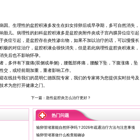
病因。生理性的盆腔积液多发生在妇女排卵后或早孕期，多可自然消失，
响胎儿。病理性的妇科盆腔积液多是盆腔炎附件炎或子宫内膜异位症引起
于炎症引起，是盆腔存在炎性渗出物，如果不加以治疗的话，可以慢慢长
积极的对症治疗，盆腔积液会很快消失，但是若此病理性盆腔炎积液未，
消失后也不影响怀孕。
，多伴有下腹痛(双侧或单侧)，腰骶部疼痛，腰酸下坠，下腹涨痛，坠
性交，或经前期加重，重者影响工作。
在线挂号我们的昆明仁德医院专家，我们的专家将为您提供实时挂号及
技术为您打开健康之门。
下一篇：
急性盆腔炎怎么治疗更好？
热门问题
输卵管堵塞能自然怀孕吗？2026年疏通治疗方法与注意事项
输卵管堵塞做什么检查能确诊