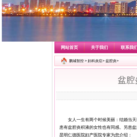
网站首页
关于我们
联系我
鹏城智控
>
妇科炎症
>
盆腔炎
>
盆腔
女人一生有两个时候美丽：结婚当天以
患有盆腔炎积液的女性也有同感。另患盆
昆明仁德医院妇产医院专家为您介绍：