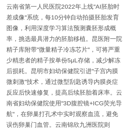
云南省第一人民医院2022年上线"AI胚胎时
差成像"系统，每10分钟自动拍摄胚胎发育
图像，利用深度学习算法预测囊胚形成概
率，挑选最具潜力的胚胎移植。昆医附一院
精子库附带"微量精子冷冻芯片"，可将严重
少精患者的精子按单份5μL存储，减少解冻
后损耗。昆明市妇幼保健院引进"子宫内膜
微刺激"技术，通过微型刮匙诱导内膜炎症
反应后快速修复，提高后续胚胎着床率。云
南省妇幼保健院使用"3D腹腔镜+ICG荧光导
航"，在卵巢打孔术中实时观察血流，避免
误伤卵巢门血管。云南锦欣九洲医院则