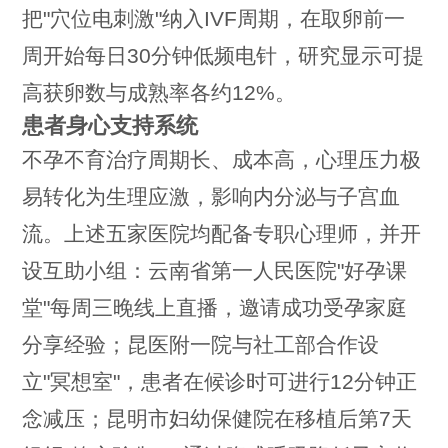
把"穴位电刺激"纳入IVF周期，在取卵前一
周开始每日30分钟低频电针，研究显示可提
高获卵数与成熟率各约12%。
患者身心支持系统
不孕不育治疗周期长、成本高，心理压力极
易转化为生理应激，影响内分泌与子宫血
流。上述五家医院均配备专职心理师，并开
设互助小组：云南省第一人民医院"好孕课
堂"每周三晚线上直播，邀请成功受孕家庭
分享经验；昆医附一院与社工部合作设
立"冥想室"，患者在候诊时可进行12分钟正
念减压；昆明市妇幼保健院在移植后第7天