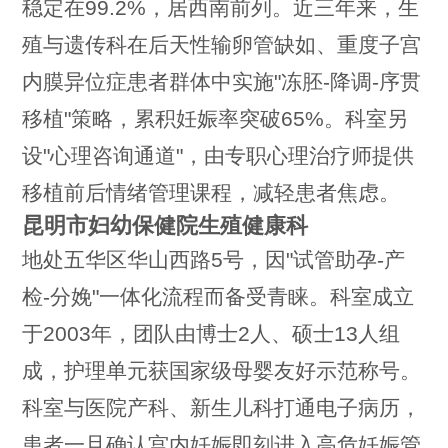
稳定在99.2%，居西南前列。近三年来，生
殖与遗传科在后天性输卵管缺如、重度子宫
内膜异位症患者群体中实施"冻胚-降调-序贯
移植"策略，累积妊娠率突破65%。科室另
设"心理咨询通道"，由专职心理治疗师提供
移植前后情绪管理课程，减轻患者焦虑。
昆明市妇幼保健院生殖健康科
地处五华区华山西路5号，因"试管助孕-产
检-分娩"一体化流程而备受青睐。科室成立
于2003年，团队由博士2人、硕士13人组
成，护理单元获国家级母婴友好示范称号。
科室与医院产科、新生儿科打通电子病历，
患者一旦确认宫内妊娠即刻进入高危妊娠管