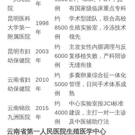
年
院
例
有国家级临床重点专科
昆明医科
约
学术型团队，联合高校
1998
大学第一
8500
生殖实验室，冷冻技术
年
附属医院
例
领先
约
主攻女性内膜调理与反
昆明市妇
2003
6000
复移植失败，产科陪诊
幼保健院
年
例
无缝衔接
约
多囊卵巢综合征一体化
云南省妇
2010
5000
管理，日间手术体系成
幼保健院
年
例
熟
约
中心实验室按JCI标准
云南锦欣
2015
4000
建设，主打一对一主诊
九洲医院
年
例
及中医辅助疗法
云南省第一人民医院生殖医学中心