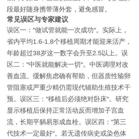
段最好随身携带薄外套，避免感冒。
常见误区与专家建议
误区一："做试管就能一次成功"。实际上，
省内平均1.6-1.8个移植周期才能迎来活产，
年龄超过38岁这一数字会升至2.5以上。误
区二："中医就能解决一切"。中医调理对改
善血流、缓解焦虑确有帮助，但器质性输卵
管阻塞或严重少精仍需现代辅助生殖技术干
预。误区三："移植后必须绝对卧床"。研究
显示移植后保持正常活动反而增加子宫血
流，长期平躺易形成血栓。误区四："第三
代技术一定最好"。若无遗传病史或染色体