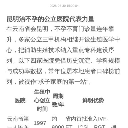
2026-04-30 15:20:04
昆明治不孕的公立医院代表力量
在云南省会昆明，不孕不育门诊量连年攀
升，多家公立三甲机构相继开设生殖医学中
心，把辅助生殖技术纳入重点专科建设序
列。以下四家医院凭借历史沉淀、学科规模
与成功率数据，常年位居本地患者口碑榜前
列，被视作"求子家庭的第一站"。
生殖中
周期
医院
心创立
鲜明优势
数/年
时间
云南省第
约
省内首批准入IVF-
1997
一人民医
9000
ET、ICSI、PGT，拥