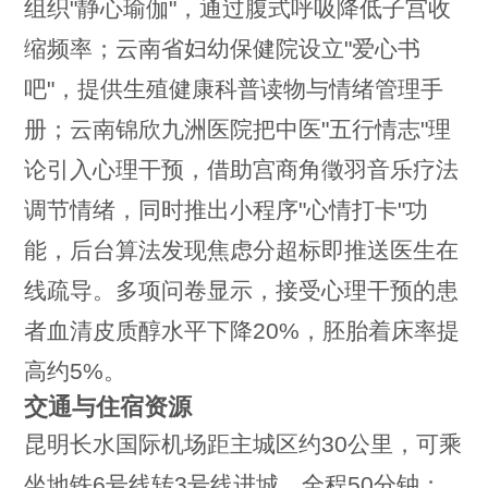
组织"静心瑜伽"，通过腹式呼吸降低子宫收
缩频率；云南省妇幼保健院设立"爱心书
吧"，提供生殖健康科普读物与情绪管理手
册；云南锦欣九洲医院把中医"五行情志"理
论引入心理干预，借助宫商角徵羽音乐疗法
调节情绪，同时推出小程序"心情打卡"功
能，后台算法发现焦虑分超标即推送医生在
线疏导。多项问卷显示，接受心理干预的患
者血清皮质醇水平下降20%，胚胎着床率提
高约5%。
交通与住宿资源
昆明长水国际机场距主城区约30公里，可乘
坐地铁6号线转3号线进城，全程50分钟；