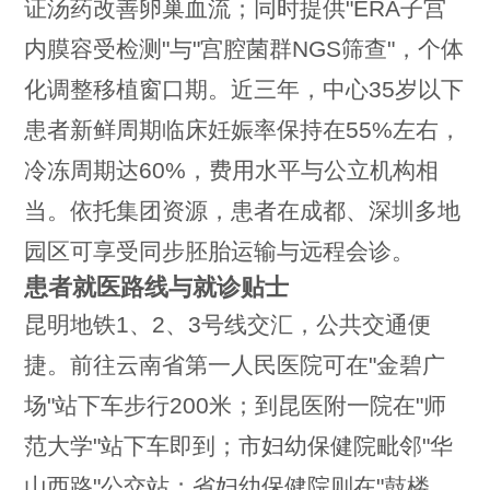
证汤药改善卵巢血流；同时提供"ERA子宫
内膜容受检测"与"宫腔菌群NGS筛查"，个体
化调整移植窗口期。近三年，中心35岁以下
患者新鲜周期临床妊娠率保持在55%左右，
冷冻周期达60%，费用水平与公立机构相
当。依托集团资源，患者在成都、深圳多地
园区可享受同步胚胎运输与远程会诊。
患者就医路线与就诊贴士
昆明地铁1、2、3号线交汇，公共交通便
捷。前往云南省第一人民医院可在"金碧广
场"站下车步行200米；到昆医附一院在"师
范大学"站下车即到；市妇幼保健院毗邻"华
山西路"公交站；省妇幼保健院则在"鼓楼