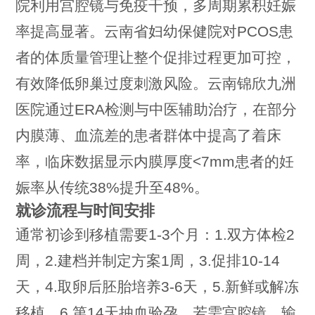
院利用宫腔镜与免疫干预，多周期累积妊娠
率提高显著。云南省妇幼保健院对PCOS患
者的体质量管理让整个促排过程更加可控，
有效降低卵巢过度刺激风险。云南锦欣九洲
医院通过ERA检测与中医辅助治疗，在部分
内膜薄、血流差的患者群体中提高了着床
率，临床数据显示内膜厚度<7mm患者的妊
娠率从传统38%提升至48%。
就诊流程与时间安排
通常初诊到移植需要1-3个月：1.双方体检2
周，2.建档并制定方案1周，3.促排10-14
天，4.取卵后胚胎培养3-6天，5.新鲜或解冻
移植，6.第14天抽血验孕。若需宫腔镜、输