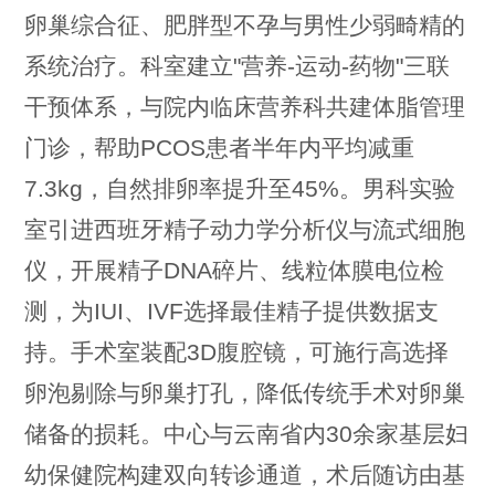
卵巢综合征、肥胖型不孕与男性少弱畸精的
系统治疗。科室建立"营养-运动-药物"三联
干预体系，与院内临床营养科共建体脂管理
门诊，帮助PCOS患者半年内平均减重
7.3kg，自然排卵率提升至45%。男科实验
室引进西班牙精子动力学分析仪与流式细胞
仪，开展精子DNA碎片、线粒体膜电位检
测，为IUI、IVF选择最佳精子提供数据支
持。手术室装配3D腹腔镜，可施行高选择
卵泡剔除与卵巢打孔，降低传统手术对卵巢
储备的损耗。中心与云南省内30余家基层妇
幼保健院构建双向转诊通道，术后随访由基