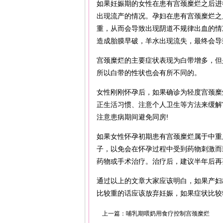
如果妊娠期的女性在患有宫颈糜烂之后进
出现流产的情况。孕妇在患有宫颈糜烂之
重，从而会导致出现阴道不规律出血的情
造成胎膜早破，羊水出现流失，最终会导
宫颈糜烂的主要症状表现为白带增多，但
所以白带的性状也会有所不同的。
女性刚刚怀孕后，如果确诊为轻度宫颈糜
正生活习惯、注意个人卫生等方法来缓解
注意患病期间避免同房!
如果女性怀孕初期患有宫颈糜烂属于中重
子，以免会在怀孕过程中受到药物刺激而
药物或手术治疗。治疗后，建议半年后再
通过以上的文章大家应该明白，如果产妇
比较重的话应该放弃妊娠，如果症状比较
上一篇：
哺乳期喂奶用食疗控制宫颈糜烂