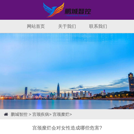
网站首页
关于我们
联系我们
鹏城智控
>
宫颈疾病
>
宫颈糜烂
>
宫颈糜烂会对女性造成哪些危害?